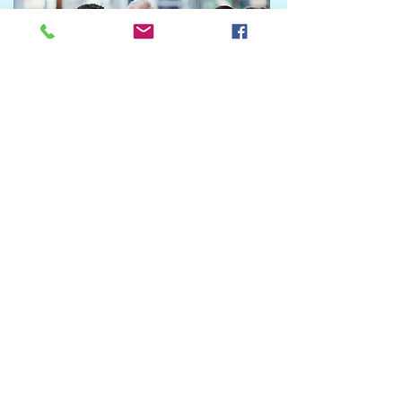
Swissinfomed intende anche effettuare
regolarmente delle interviste a medici ospedalieri
o che si occupano di particolari terapie o che
possono offrire determinate esperienze agli altri
colleghi. Le interviste verranno effettuate anche
presso ricercatori in ogni campo della scienza
medica o farmaceutica. Gli intervistati possono
esercitare la loro professione anche fuori dal
Ticino.
L'AUTORITA'